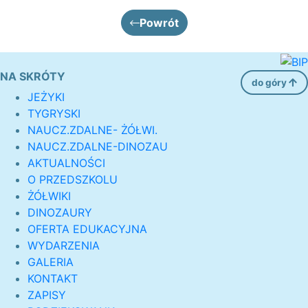
Powrót
NA SKRÓTY
do góry
JEŻYKI
TYGRYSKI
NAUCZ.ZDALNE- ŻÓŁWI.
NAUCZ.ZDALNE-DINOZAU
AKTUALNOŚCI
O PRZEDSZKOLU
ŻÓŁWIKI
DINOZAURY
OFERTA EDUKACYJNA
WYDARZENIA
GALERIA
KONTAKT
ZAPISY