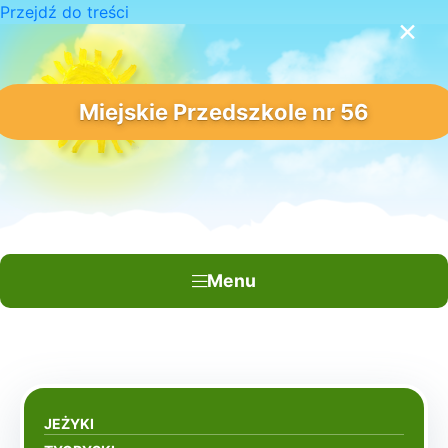
Przejdź do treści
×
Miejskie Przedszkole nr 56
Menu
JEŻYKI