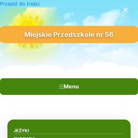
Przejdź do treści
×
Miejskie Przedszkole nr 56
Menu
JEŻYKI