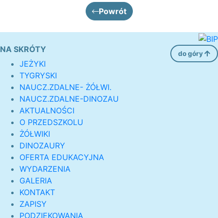
Powrót
NA SKRÓTY
do góry
JEŻYKI
TYGRYSKI
NAUCZ.ZDALNE- ŻÓŁWI.
NAUCZ.ZDALNE-DINOZAU
AKTUALNOŚCI
O PRZEDSZKOLU
ŻÓŁWIKI
DINOZAURY
OFERTA EDUKACYJNA
WYDARZENIA
GALERIA
KONTAKT
ZAPISY
PODZIĘKOWANIA