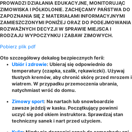
PROWADZI DZIAŁANIA EDUKACYJNE, MONITORUJĄC
ZIMOWISKA I PÓŁKOLONIE.
ZACHĘCAMY PAŃSTWA DO
ZAPOZNANIA SIĘ Z MATERIAŁAMI INFORMACYJNYMI
ZAMIESZCZONYMI PONIŻEJ ORAZ DO PODEJMOWANIA
ROZWAŻNYCH DECYZJI W SPRAWIE MIEJSCA I
RODZAJU WYPOCZYNKU I ZABAW ZIMOWYCH.
Pobierz plik pdf
Oto szczegółowy dekalog bezpiecznych ferii:
Ubiór i zdrowie
: Ubieraj się odpowiednio do
temperatury (czapka, szalik, rękawiczki). Używaj
tłustych kremów, aby chronić skórę przed mrozem i
wiatrem. W przypadku przemoczenia ubrania,
natychmiast wróć do domu.
Zimowy sport
: Na nartach lub snowboardzie
zawsze jeździj w kasku. Początkujący powinni
uczyć się pod okiem instruktora. Sprawdzaj stan
techniczny sanek i nart przed użyciem.