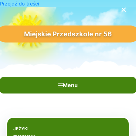
Przejdź do treści
×
Miejskie Przedszkole nr 56
Menu
JEŻYKI