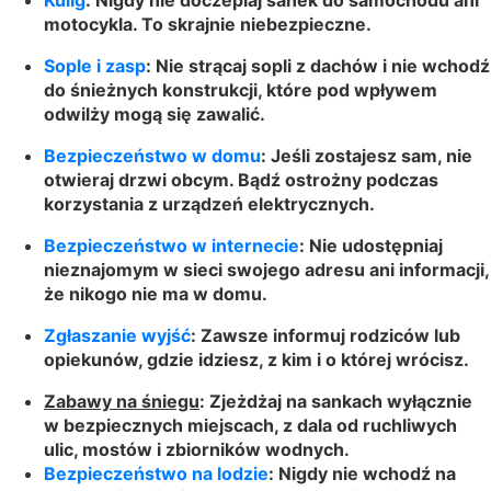
Kulig
: Nigdy nie doczepiaj sanek do samochodu ani
motocykla. To skrajnie niebezpieczne.
Sople i zasp
: Nie strącaj sopli z dachów i nie wchodź
do śnieżnych konstrukcji, które pod wpływem
odwilży mogą się zawalić.
Bezpieczeństwo w domu
: Jeśli zostajesz sam, nie
otwieraj drzwi obcym. Bądź ostrożny podczas
korzystania z urządzeń elektrycznych.
Bezpieczeństwo w internecie
: Nie udostępniaj
nieznajomym w sieci swojego adresu ani informacji,
że nikogo nie ma w domu.
Zgłaszanie wyjść
: Zawsze informuj rodziców lub
opiekunów, gdzie idziesz, z kim i o której wrócisz.
Zabawy na śniegu
: Zjeżdżaj na sankach wyłącznie
w bezpiecznych miejscach, z dala od ruchliwych
ulic, mostów i zbiorników wodnych.
Bezpieczeństwo na lodzie
: Nigdy nie wchodź na