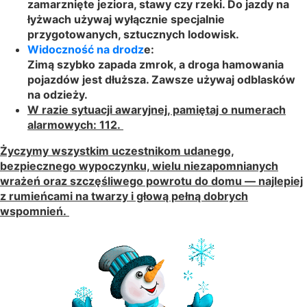
zamarznięte jeziora, stawy czy rzeki. Do jazdy na
łyżwach używaj wyłącznie specjalnie
przygotowanych, sztucznych lodowisk.
Widoczność na drodz
e:
Zimą szybko zapada zmrok, a droga hamowania
pojazdów jest dłuższa. Zawsze używaj odblasków
na odzieży
.
W razie sytuacji awaryjnej, pamiętaj o numerach
alarmowych: 112.
Życzymy wszystkim uczestnikom udanego,
bezpiecznego wypoczynku, wielu niezapomnianych
wrażeń oraz szczęśliwego powrotu do domu — najlepiej
z rumieńcami na twarzy i głową pełną dobrych
wspomnień.