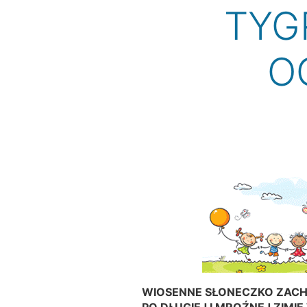
TYG
O
WIOSENNE SŁONECZKO ZACHĘ