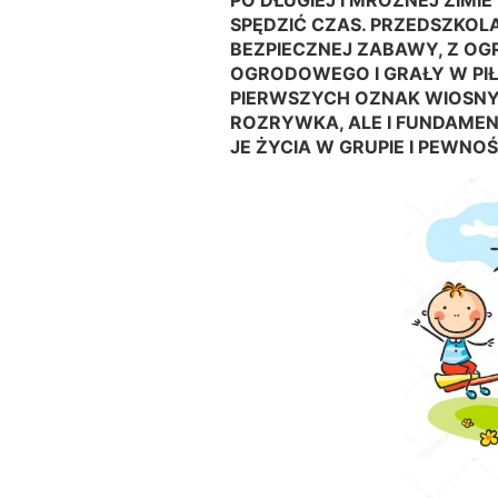
PO DŁUGIEJ I MROŹNEJ ZIMI
SPĘDZIĆ CZAS. PRZEDSZKOL
BEZPIECZNEJ ZABAWY, Z O
OGRODOWEGO I GRAŁY W PIŁ
PIERWSZYCH OZNAK WIOSNY.
ROZRYWKA, ALE I FUNDAME
JE ŻYCIA W GRUPIE I PEWNOŚC