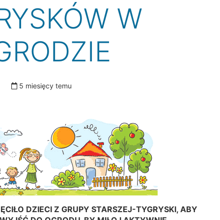
RYSKÓW W
GRODZIE
5 miesięcy temu
CIŁO DZIECI Z
GRUPY STARSZEJ-TYGRYSKI
, ABY