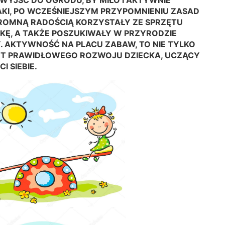
E WYJŚĆ DO OGRODU, BY MIŁO I AKTYWNIE
AKI, PO WCZEŚNIEJSZYM PRZYPOMNIENIU ZASAD
GROMNĄ RADOŚCIĄ KORZYSTAŁY ZE SPRZĘTU
KĘ, A TAKŻE POSZUKIWAŁY W PRZYRODZIE
 AKTYWNOŚĆ NA PLACU ZABAW, TO NIE TYLKO
NT PRAWIDŁOWEGO ROZWOJU DZIECKA, UCZĄCY
I SIEBIE.