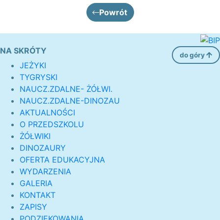
Powrót
NA SKRÓTY
do góry
JEŻYKI
TYGRYSKI
NAUCZ.ZDALNE- ŻÓŁWI.
NAUCZ.ZDALNE-DINOZAU
AKTUALNOŚCI
O PRZEDSZKOLU
ŻÓŁWIKI
DINOZAURY
OFERTA EDUKACYJNA
WYDARZENIA
GALERIA
KONTAKT
ZAPISY
PODZIĘKOWANIA