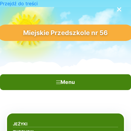
Przejdź do treści
×
Miejskie Przedszkole nr 56
Menu
JEŻYKI