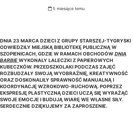
5 miesiące temu
DNIA 23 MARCA
DZIECI Z
GRUPY STARSZEJ-TYGRYSKI
ODWIEDZIŁY MIEJSKĄ BIBLIOTEKĘ PUBLICZNĄ W
SZOPIENICACH, GDZIE W RAMACH OBCHODÓW
DNIA
BARBIE
WYKONAŁY LALECZKI Z PAPIEROWYCH
KUBECZKÓW. PRZEDSZKOLAKI PODCZAS ZAJĘĆ
ROZBUDZAŁY SWOJĄ WYOBRAŹNIĘ, KREATYWNOŚĆ
ORAZ DOSKONALIŁY SPRAWNOŚĆ MANUALNĄ I
KOORDYNACJĘ WZROKOWO-RUCHOWĄ. POPRZEZ
EKSPRESJĘ PLASTYCZNĄ DZIECI UCZĄ SIĘ WYRAŻĄĆ
SWOJE EMOCJE I BUDUJĄ WIARĘ WE WŁASNE SIŁY.
SERDECZNIE DZIĘKUJEMY ZA ZAPROSZENIE.