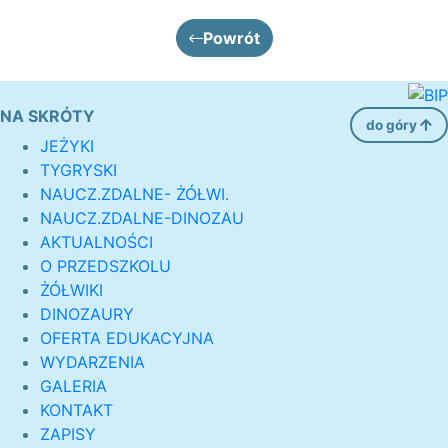
Powrót
NA SKRÓTY
do góry
JEŻYKI
TYGRYSKI
NAUCZ.ZDALNE- ŻÓŁWI.
NAUCZ.ZDALNE-DINOZAU
AKTUALNOŚCI
O PRZEDSZKOLU
ŻÓŁWIKI
DINOZAURY
OFERTA EDUKACYJNA
WYDARZENIA
GALERIA
KONTAKT
ZAPISY