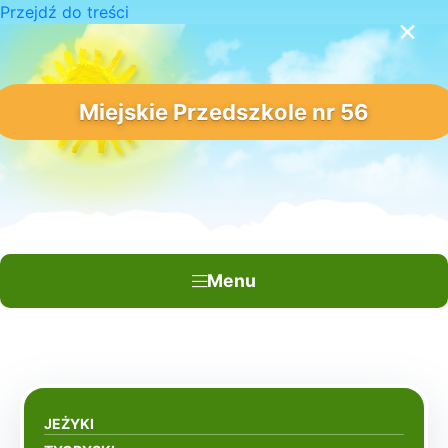
Przejdź do treści
×
Miejskie Przedszkole nr 56
Menu
JEŻYKI